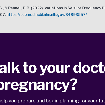
lien, S., & Pennell, P. B. (2022). Variations in Seizure Freque
807.
https://pubmed.ncbi.nlm.nih.gov/34893557/
alk to your doc
 pregnancy?
elp you prepare and begin planning for your fut