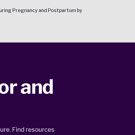
ncy During Pregnancy and Postpartum by
tor and
ure. Find resources