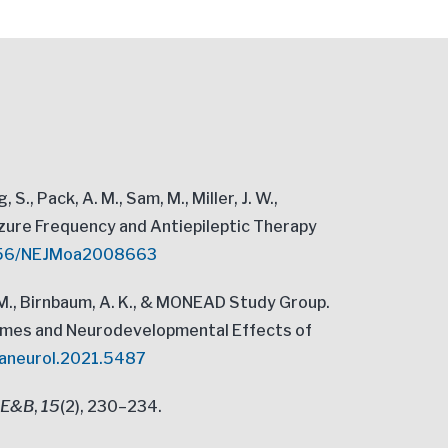
, S., Pack, A. M., Sam, M., Miller, J. W.,
eizure Frequency and Antiepileptic Therapy
1056/NEJMoa2008663
 T. M., Birnbaum, A. K., & MONEAD Study Group.
comes and Neurodevelopmental Effects of
maneurol.2021.5487
: E&B
,
15
(2), 230–234.