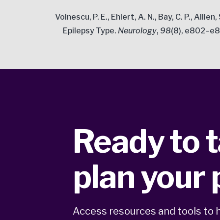
Voinescu, P. E., Ehlert, A. N., Bay, C. P., Al
Epilepsy Type.
Neurology
,
98
(8), e802–e
Ready to t
plan your
Access resources and tools to h