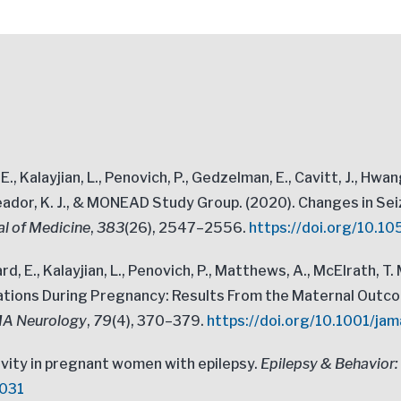
, E., Kalayjian, L., Penovich, P., Gedzelman, E., Cavitt, J., Hwang
, Meador, K. J., & MONEAD Study Group. (2020). Changes in S
l of Medicine
,
383
(26), 2547–2556.
https://doi.org/10.
rard, E., Kalayjian, L., Penovich, P., Matthews, A., McElrath,
ations During Pregnancy: Results From the Maternal Out
A Neurology
,
79
(4), 370–379.
https://doi.org/10.1001/ja
tivity in pregnant women with epilepsy.
Epilepsy & Behavior
.031